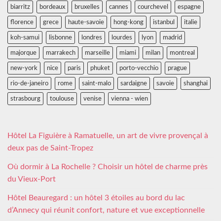
biarritz
bordeaux
bruxelles
cannes
courchevel
espagne
florence
grece
haute-savoie
hong-kong
istanbul
italie
koh-samui
lisbonne
londres
lourdes
lyon
madrid
majorque
marrakech
marseille
miami
milan
montreal
new-york
nice
paris
phuket
porto-vecchio
prague
rio-de-janeiro
rome
saint-malo
sardaigne
savoie
shanghai
strasbourg
toulouse
venise
vienna - wien
Hôtel La Figuière à Ramatuelle, un art de vivre provençal à
deux pas de Saint-Tropez
Où dormir à La Rochelle ? Choisir un hôtel de charme près
du Vieux-Port
Hôtel Beauregard : un hôtel 3 étoiles au bord du lac
d’Annecy qui réunit confort, nature et vue exceptionnelle