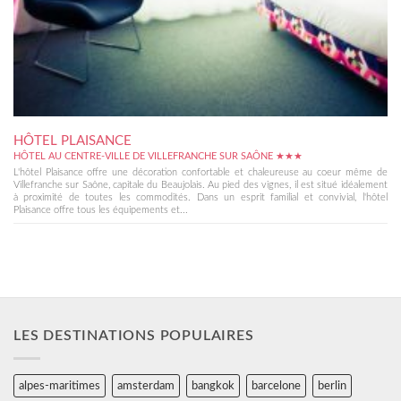
HÔTEL PLAISANCE
HÔTEL AU CENTRE-VILLE DE VILLEFRANCHE SUR SAÔNE ★★★
L'hôtel Plaisance offre une décoration confortable et chaleureuse au coeur même de
Villefranche sur Saône, capitale du Beaujolais. Au pied des vignes, il est situé idéalement
à proximité de toutes les commodités. Dans un esprit familial et convivial, l'hôtel
Plaisance offre tous les équipements et...
LES DESTINATIONS POPULAIRES
alpes-maritimes
amsterdam
bangkok
barcelone
berlin