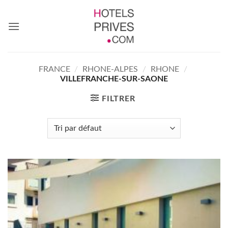
Passer
au
contenu
FRANCE
/
RHONE-ALPES
/
RHONE
/
VILLEFRANCHE-SUR-SAONE
FILTRER