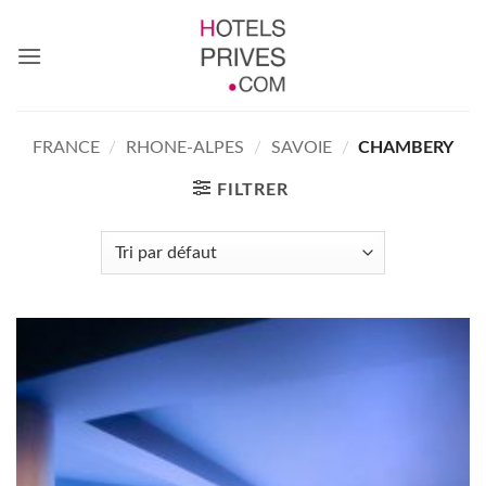
Passer
au
contenu
FRANCE
/
RHONE-ALPES
/
SAVOIE
/
CHAMBERY
FILTRER