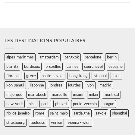
LES DESTINATIONS POPULAIRES
alpes-maritimes
amsterdam
bangkok
barcelone
berlin
biarritz
bordeaux
bruxelles
cannes
courchevel
espagne
florence
grece
haute-savoie
hong-kong
istanbul
italie
koh-samui
lisbonne
londres
lourdes
lyon
madrid
majorque
marrakech
marseille
miami
milan
montreal
new-york
nice
paris
phuket
porto-vecchio
prague
rio-de-janeiro
rome
saint-malo
sardaigne
savoie
shanghai
strasbourg
toulouse
venise
vienna - wien