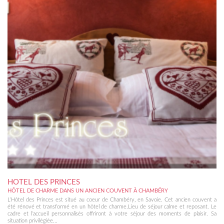
HOTEL DES PRINCES
HÔTEL DE CHARME DANS UN ANCIEN COUVENT À CHAMBÉRY
L’Hôtel des Princes est situé au coeur de Chambéry, en Savoie. Cet ancien couvent a
été rénové et transformé en un hôtel de charme.Lieu de séjour calme et reposant. Le
cadre et l’accueil personnalisés offriront à votre séjour des moments de plaisir. Sa
situation privilégiée...