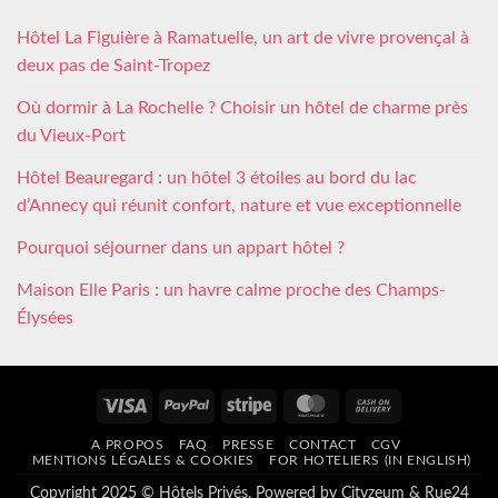
Hôtel La Figuière à Ramatuelle, un art de vivre provençal à
deux pas de Saint-Tropez
Où dormir à La Rochelle ? Choisir un hôtel de charme près
du Vieux-Port
Hôtel Beauregard : un hôtel 3 étoiles au bord du lac
d’Annecy qui réunit confort, nature et vue exceptionnelle
Pourquoi séjourner dans un appart hôtel ?
Maison Elle Paris : un havre calme proche des Champs-
Élysées
Visa
PayPal
Stripe
MasterCard
Cash
On
A PROPOS
FAQ
PRESSE
CONTACT
CGV
Delivery
MENTIONS LÉGALES & COOKIES
FOR HOTELIERS (IN ENGLISH)
Copyright 2025 © Hôtels Privés. Powered by
Cityzeum
&
Rue24