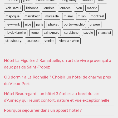
koh-samui
lisbonne
londres
lourdes
lyon
madrid
majorque
marrakech
marseille
miami
milan
montreal
new-york
nice
paris
phuket
porto-vecchio
prague
rio-de-janeiro
rome
saint-malo
sardaigne
savoie
shanghai
strasbourg
toulouse
venise
vienna - wien
Hôtel La Figuière à Ramatuelle, un art de vivre provençal à
deux pas de Saint-Tropez
Où dormir à La Rochelle ? Choisir un hôtel de charme près
du Vieux-Port
Hôtel Beauregard : un hôtel 3 étoiles au bord du lac
d’Annecy qui réunit confort, nature et vue exceptionnelle
Pourquoi séjourner dans un appart hôtel ?