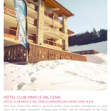
HÔTEL CLUB MMV LE VAL CENIS
HÔTEL CLUB MMV LE VAL CENIS À LANSLEBOURG-MONT-CENIS ★★★
Bien situé, l'hôtel Club MMV le Val Cenis profite d'une position avantageuse, en plein
coeur de la station savoyarde. Pratique pour profiter tant de l'animation de Val Cenis