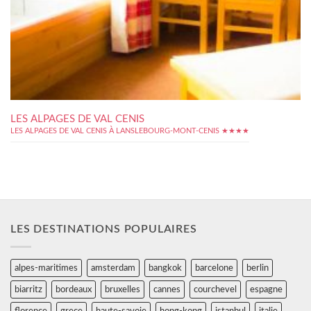
LES ALPAGES DE VAL CENIS
LES ALPAGES DE VAL CENIS À LANSLEBOURG-MONT-CENIS ★★★★
LES DESTINATIONS POPULAIRES
alpes-maritimes
amsterdam
bangkok
barcelone
berlin
biarritz
bordeaux
bruxelles
cannes
courchevel
espagne
florence
grece
haute-savoie
hong-kong
istanbul
italie