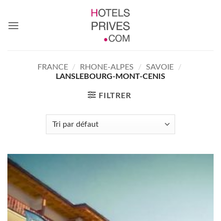
Passer
au
contenu
FRANCE
/
RHONE-ALPES
/
SAVOIE
/
LANSLEBOURG-MONT-CENIS
FILTRER