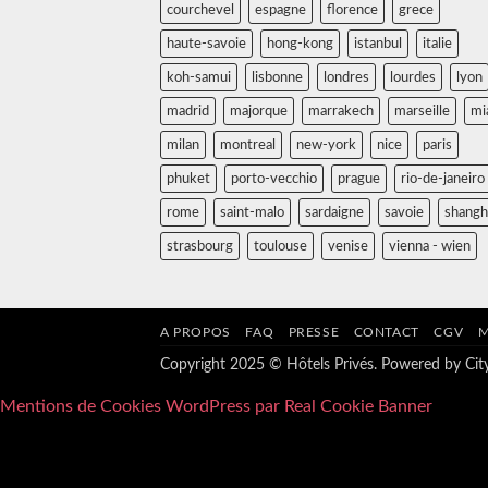
courchevel
espagne
florence
grece
haute-savoie
hong-kong
istanbul
italie
koh-samui
lisbonne
londres
lourdes
lyon
madrid
majorque
marrakech
marseille
mi
milan
montreal
new-york
nice
paris
phuket
porto-vecchio
prague
rio-de-janeiro
rome
saint-malo
sardaigne
savoie
shangh
strasbourg
toulouse
venise
vienna - wien
A PROPOS
FAQ
PRESSE
CONTACT
CGV
M
Copyright 2025 © Hôtels Privés. Powered by
Ci
Mentions de Cookies WordPress par Real Cookie Banner