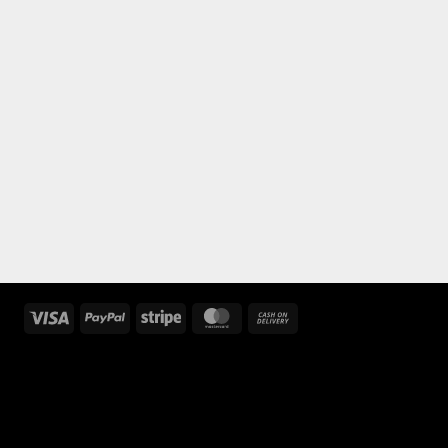
Visa
PayPal
Stripe
MasterCard
Cash
On
Delivery