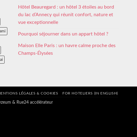
Hôtel Beauregard : un hôtel 3 étoiles au bord
du lac d’Annecy qui réunit confort, nature et
vue exceptionnelle
ami
Pourquoi séjourner dans un appart hôtel ?
Maison Elle Paris : un havre calme proche des
Champs-Élysées
ai
ENTIONS LÉGALES & COOKIES
FOR HOTELIERS (IN ENGLISH)
tyzeum
&
Rue24 accélérateur