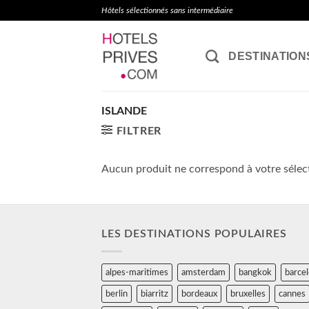
Passer
Hôtels sélectionnés sans intermédiaire
au
contenu
DESTINATION
ISLANDE
FILTRER
Aucun produit ne correspond à votre sélec
LES DESTINATIONS POPULAIRES
alpes-maritimes
amsterdam
bangkok
barce
berlin
biarritz
bordeaux
bruxelles
cannes