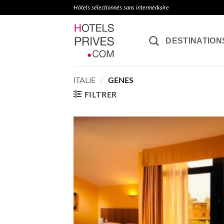
Passer
Hôtels sélectionnés sans intermédiaire
au
contenu
DESTINATION
ITALIE
/
GENES
FILTRER