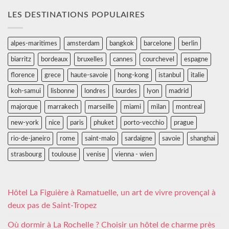
LES DESTINATIONS POPULAIRES
alpes-maritimes
amsterdam
bangkok
barcelone
berlin
biarritz
bordeaux
bruxelles
cannes
courchevel
espagne
florence
grece
haute-savoie
hong-kong
istanbul
italie
koh-samui
lisbonne
londres
lourdes
lyon
madrid
majorque
marrakech
marseille
miami
milan
montreal
new-york
nice
paris
phuket
porto-vecchio
prague
rio-de-janeiro
rome
saint-malo
sardaigne
savoie
shanghai
strasbourg
toulouse
venise
vienna - wien
Hôtel La Figuière à Ramatuelle, un art de vivre provençal à
deux pas de Saint-Tropez
Où dormir à La Rochelle ? Choisir un hôtel de charme près