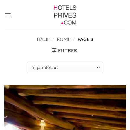
Passer
au
contenu
ITALIE
/
ROME
/
PAGE 3
FILTRER