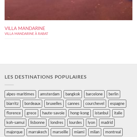
VILLA MANDARINE
VILLA MANDARINE À RABAT
LES DESTINATIONS POPULAIRES
alpes-maritimes
amsterdam
bangkok
barcelone
berlin
biarritz
bordeaux
bruxelles
cannes
courchevel
espagne
florence
grece
haute-savoie
hong-kong
istanbul
italie
koh-samui
lisbonne
londres
lourdes
lyon
madrid
majorque
marrakech
marseille
miami
milan
montreal