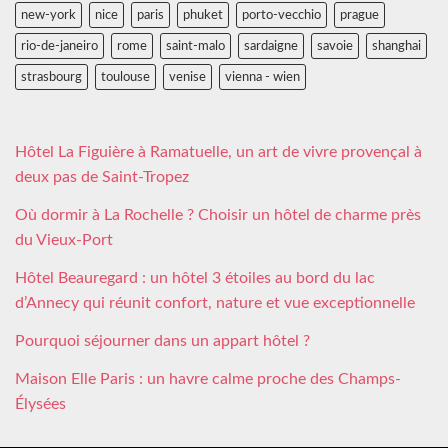
new-york
nice
paris
phuket
porto-vecchio
prague
rio-de-janeiro
rome
saint-malo
sardaigne
savoie
shanghai
strasbourg
toulouse
venise
vienna - wien
Hôtel La Figuière à Ramatuelle, un art de vivre provençal à
deux pas de Saint-Tropez
Où dormir à La Rochelle ? Choisir un hôtel de charme près
du Vieux-Port
Hôtel Beauregard : un hôtel 3 étoiles au bord du lac
d’Annecy qui réunit confort, nature et vue exceptionnelle
Pourquoi séjourner dans un appart hôtel ?
Maison Elle Paris : un havre calme proche des Champs-
Élysées