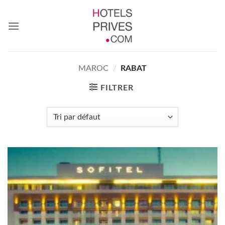
Passer
au
contenu
MAROC
/
RABAT
FILTRER