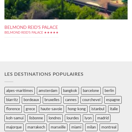
BELMOND REID’S PALACE
BELMOND REID'S PALACE ★★★★★
LES DESTINATIONS POPULAIRES
alpes-maritimes
amsterdam
bangkok
barcelone
berlin
biarritz
bordeaux
bruxelles
cannes
courchevel
espagne
florence
grece
haute-savoie
hong-kong
istanbul
italie
koh-samui
lisbonne
londres
lourdes
lyon
madrid
majorque
marrakech
marseille
miami
milan
montreal