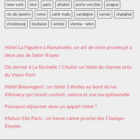
new-york
nice
paris
phuket
porto-vecchio
prague
rio-de-janeiro
rome
saint-malo
sardaigne
savoie
shanghai
strasbourg
toulouse
venise
vienna - wien
Hôtel La Figuière à Ramatuelle, un art de vivre provençal à
deux pas de Saint-Tropez
Où dormir à La Rochelle ? Choisir un hôtel de charme près
du Vieux-Port
Hôtel Beauregard : un hôtel 3 étoiles au bord du lac
d’Annecy qui réunit confort, nature et vue exceptionnelle
Pourquoi séjourner dans un appart hôtel ?
Maison Elle Paris : un havre calme proche des Champs-
Élysées