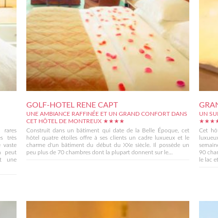
GOLF-HOTEL RENE CAPT
GRAN
UNE AMBIANCE RAFFINÉE ET UN GRAND CONFORT DANS
UN SU
CET HÔTEL DE MONTREUX ★★★★
★★★
 rares
Construit dans un bâtiment qui date de la Belle Époque, cet
Cet hô
s très
hôtel quatre étoiles offre à ses clients un cadre luxueux et le
luxueu
 vaste
charme d'un bâtiment du début du XXe siècle. Il possède un
semain
on peut
peu plus de 70 chambres dont la plupart donnent sur le...
90 cham
et une
le lac et