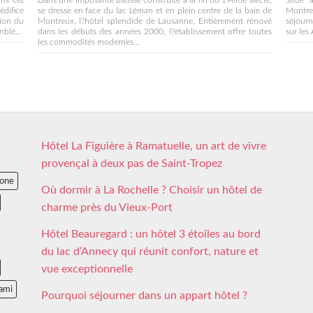
ans cet
Dans une imposante bâtisse construite à la fin du 19ème siècle,
Situé 
édifice
se dresse en face du lac Léman et en plein centre de la baie de
Montre
tion du
Montreux, l?hôtel splendide de Lausanne. Entièrement rénové
séjourn
mblé...
dans les débuts des années 2000, l?établissement offre toutes
sur les
les commodités modernes...
Hôtel La Figuière à Ramatuelle, un art de vivre
provençal à deux pas de Saint-Tropez
lone
Où dormir à La Rochelle ? Choisir un hôtel de
charme près du Vieux-Port
Hôtel Beauregard : un hôtel 3 étoiles au bord
du lac d’Annecy qui réunit confort, nature et
vue exceptionnelle
ami
Pourquoi séjourner dans un appart hôtel ?