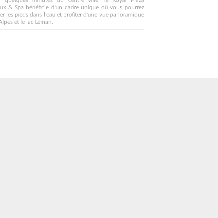
à quelques minutes du centre ville, le Royal Plaza
ux & Spa bénéficie d'un cadre unique où vous pourrez
er les pieds dans l'eau et profiter d'une vue panoramique
 Alpes et le lac Léman.