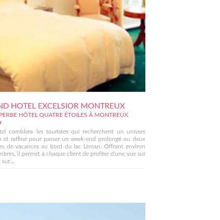
D HOTEL EXCELSIOR MONTREUX
PERBE HÔTEL QUATRE ÉTOILES À MONTREUX
★
tel comblera les touristes qui recherchent un univers
x et raffiné pour passer un week-end prolongé ou deux
es de vacances au bord du lac Léman. Offrant environ
bres, il permet à chaque client de profiter d'une vue sur
 sur...