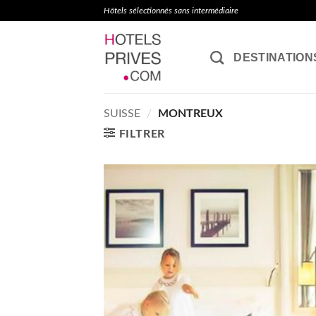
Passer
Hôtels sélectionnés sans intermédiaire
au
contenu
DESTINATION
SUISSE
/
MONTREUX
FILTRER