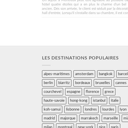
Un séjour à Montreux peut être agréable au possible d
hôtel quatre étoiles qui a en plus le charme d'un bel 
ancien. Dès son arrivée, le client est séduit par la décora
hall d'entrée. Lorsqu'il s'installe dans sa chambre, il est co
LES DESTINATIONS POPULAIRES
alpes-maritimes
amsterdam
bangkok
barce
berlin
biarritz
bordeaux
bruxelles
cannes
courchevel
espagne
florence
grece
haute-savoie
hong-kong
istanbul
italie
koh-samui
lisbonne
londres
lourdes
lyon
madrid
majorque
marrakech
marseille
mi
milan
montreal
new-york
nice
paris