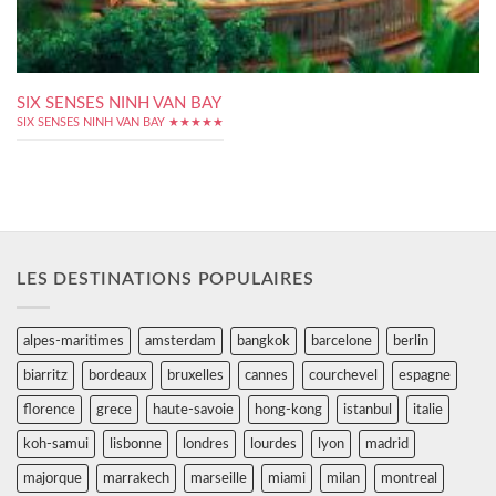
SIX SENSES NINH VAN BAY
SIX SENSES NINH VAN BAY ★★★★★
LES DESTINATIONS POPULAIRES
alpes-maritimes
amsterdam
bangkok
barcelone
berlin
biarritz
bordeaux
bruxelles
cannes
courchevel
espagne
florence
grece
haute-savoie
hong-kong
istanbul
italie
koh-samui
lisbonne
londres
lourdes
lyon
madrid
majorque
marrakech
marseille
miami
milan
montreal