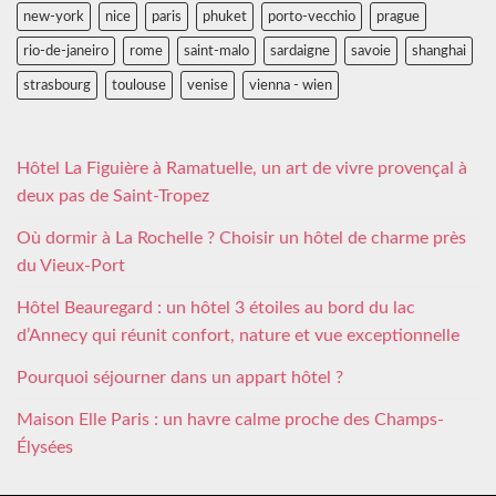
new-york
nice
paris
phuket
porto-vecchio
prague
rio-de-janeiro
rome
saint-malo
sardaigne
savoie
shanghai
strasbourg
toulouse
venise
vienna - wien
Hôtel La Figuière à Ramatuelle, un art de vivre provençal à
deux pas de Saint-Tropez
Où dormir à La Rochelle ? Choisir un hôtel de charme près
du Vieux-Port
Hôtel Beauregard : un hôtel 3 étoiles au bord du lac
d’Annecy qui réunit confort, nature et vue exceptionnelle
Pourquoi séjourner dans un appart hôtel ?
Maison Elle Paris : un havre calme proche des Champs-
Élysées