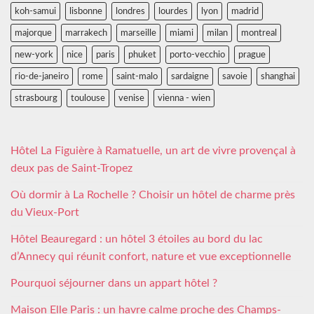
koh-samui
lisbonne
londres
lourdes
lyon
madrid
majorque
marrakech
marseille
miami
milan
montreal
new-york
nice
paris
phuket
porto-vecchio
prague
rio-de-janeiro
rome
saint-malo
sardaigne
savoie
shanghai
strasbourg
toulouse
venise
vienna - wien
Hôtel La Figuière à Ramatuelle, un art de vivre provençal à
deux pas de Saint-Tropez
Où dormir à La Rochelle ? Choisir un hôtel de charme près
du Vieux-Port
Hôtel Beauregard : un hôtel 3 étoiles au bord du lac
d’Annecy qui réunit confort, nature et vue exceptionnelle
Pourquoi séjourner dans un appart hôtel ?
Maison Elle Paris : un havre calme proche des Champs-