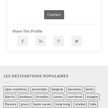
Contact
Share This Profile
LES DESTINATIONS POPULAIRES
alpes-maritimes
amsterdam
bangkok
barcelone
berlin
biarritz
bordeaux
bruxelles
cannes
courchevel
espagne
florence
grece
haute-savoie
hong-kong
istanbul
italie