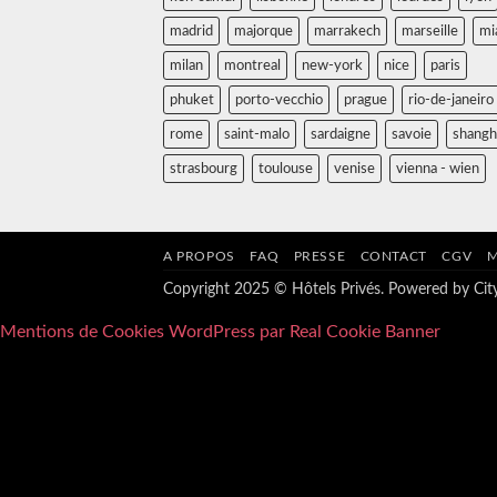
madrid
majorque
marrakech
marseille
mi
milan
montreal
new-york
nice
paris
phuket
porto-vecchio
prague
rio-de-janeiro
rome
saint-malo
sardaigne
savoie
shangh
strasbourg
toulouse
venise
vienna - wien
A PROPOS
FAQ
PRESSE
CONTACT
CGV
M
Copyright 2025 © Hôtels Privés. Powered by
Ci
Mentions de Cookies WordPress par Real Cookie Banner