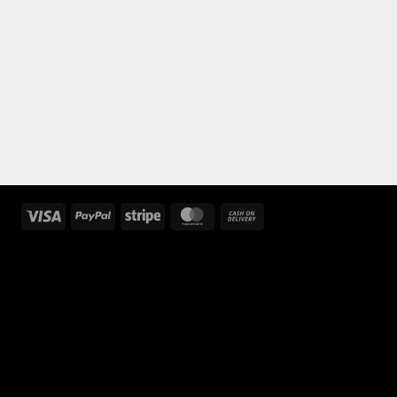
Visa
PayPal
Stripe
MasterCard
Cash
On
Delivery