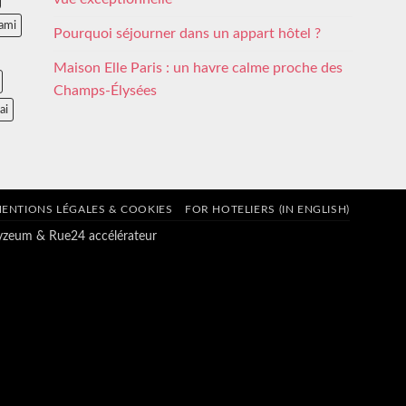
ami
Pourquoi séjourner dans un appart hôtel ?
Maison Elle Paris : un havre calme proche des
Champs-Élysées
ai
ENTIONS LÉGALES & COOKIES
FOR HOTELIERS (IN ENGLISH)
tyzeum
&
Rue24 accélérateur