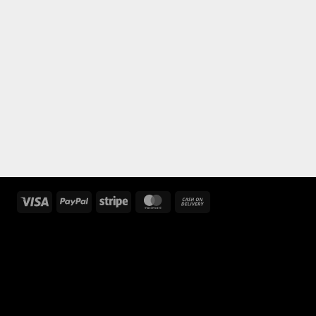
Visa
PayPal
Stripe
MasterCard
Cash
On
Delivery