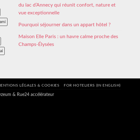
du lac d’Annecy qui réunit confort, nature et
vue exceptionnelle
ami
Pourquoi séjourner dans un appart hôtel ?
Maison Elle Paris : un havre calme proche des
Champs-Élysées
ai
ENTIONS LÉGALES & COOKIES
FOR HOTELIERS (IN ENGLISH)
tyzeum
&
Rue24 accélérateur