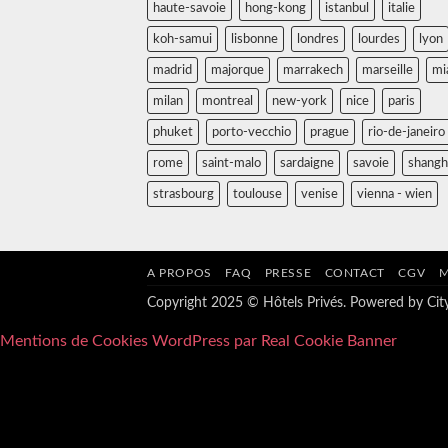
haute-savoie
hong-kong
istanbul
italie
koh-samui
lisbonne
londres
lourdes
lyon
madrid
majorque
marrakech
marseille
mi
milan
montreal
new-york
nice
paris
phuket
porto-vecchio
prague
rio-de-janeiro
rome
saint-malo
sardaigne
savoie
shangh
strasbourg
toulouse
venise
vienna - wien
A PROPOS
FAQ
PRESSE
CONTACT
CGV
M
Copyright 2025 © Hôtels Privés. Powered by
Ci
Mentions de Cookies WordPress par Real Cookie Banner