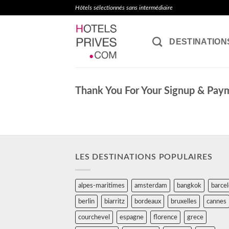
Passer
Hôtels sélectionnés sans intermédiaire
au
contenu
DESTINATION
Thank You For Your Signup & Paym
LES DESTINATIONS POPULAIRES
alpes-maritimes
amsterdam
bangkok
barce
berlin
biarritz
bordeaux
bruxelles
cannes
courchevel
espagne
florence
grece