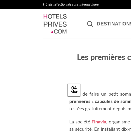
Passer
Hôtels sélectionnés sans intermédiaire
au
contenu
DESTINATION
Les premières c
04
Mar
Envie de faire un petit somm
premières « capsules de somm
testées gratuitement depuis mi-
La société
Finavia
, organisme 
sa sécurité. En installant dix