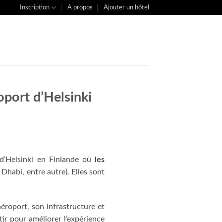
Inscription
A propos
Ajouter un hôtel
oport d’Helsinki
 d’Helsinki en Finlande où
les
 Dhabi, entre autre). Elles sont
aéroport, son infrastructure et
tir pour améliorer l’expérience