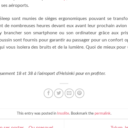
 ses aéroports.
oSleep sont munies de sièges ergonomiques pouvant se transform
ont de nombreuses heures devant eux avant leur prochain avion 
s y brancher son smartphone ou son ordinateur grâce aux prise
oussin sont fournis pour garantir au passager pour un confort o
qui vous isolera des bruits et de la lumière. Quoi de mieux pour 
ement 18 et 38 à l’aéroport d’Helsinki pour en profiter.
This entry was posted in
Insolite
. Bookmark the
permalink
.
n ses portes… Ou presque!
Tulum, l