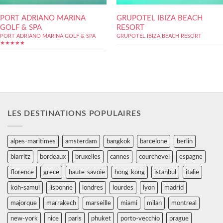
PORT ADRIANO MARINA
GRUPOTEL IBIZA BEACH
GOLF & SPA
RESORT
PORT ADRIANO MARINA GOLF & SPA
GRUPOTEL IBIZA BEACH RESORT
★★★★★
LES DESTINATIONS POPULAIRES
alpes-maritimes
amsterdam
bangkok
barcelone
berlin
biarritz
bordeaux
bruxelles
cannes
courchevel
espagne
florence
grece
haute-savoie
hong-kong
istanbul
italie
koh-samui
lisbonne
londres
lourdes
lyon
madrid
majorque
marrakech
marseille
miami
milan
montreal
new-york
nice
paris
phuket
porto-vecchio
prague