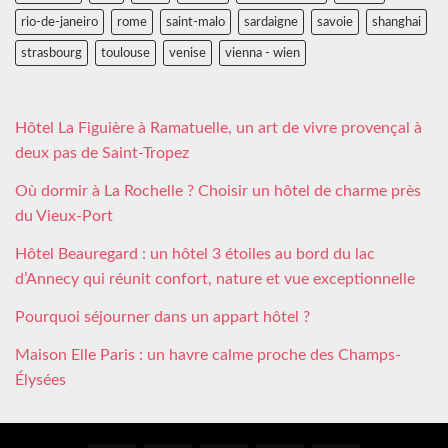
rio-de-janeiro
rome
saint-malo
sardaigne
savoie
shanghai
strasbourg
toulouse
venise
vienna - wien
Hôtel La Figuière à Ramatuelle, un art de vivre provençal à
deux pas de Saint-Tropez
Où dormir à La Rochelle ? Choisir un hôtel de charme près
du Vieux-Port
Hôtel Beauregard : un hôtel 3 étoiles au bord du lac
d’Annecy qui réunit confort, nature et vue exceptionnelle
Pourquoi séjourner dans un appart hôtel ?
Maison Elle Paris : un havre calme proche des Champs-
Élysées