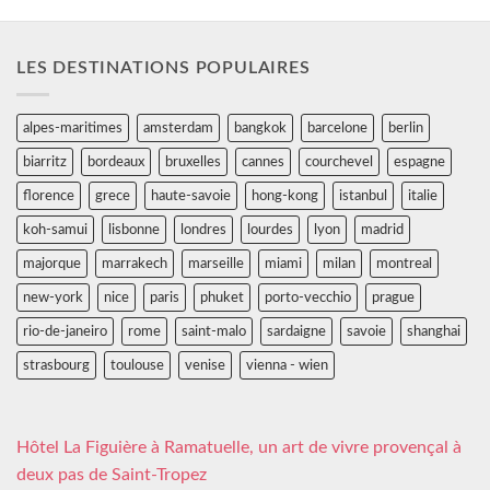
LES DESTINATIONS POPULAIRES
alpes-maritimes
amsterdam
bangkok
barcelone
berlin
biarritz
bordeaux
bruxelles
cannes
courchevel
espagne
florence
grece
haute-savoie
hong-kong
istanbul
italie
koh-samui
lisbonne
londres
lourdes
lyon
madrid
majorque
marrakech
marseille
miami
milan
montreal
new-york
nice
paris
phuket
porto-vecchio
prague
rio-de-janeiro
rome
saint-malo
sardaigne
savoie
shanghai
strasbourg
toulouse
venise
vienna - wien
Hôtel La Figuière à Ramatuelle, un art de vivre provençal à
deux pas de Saint-Tropez