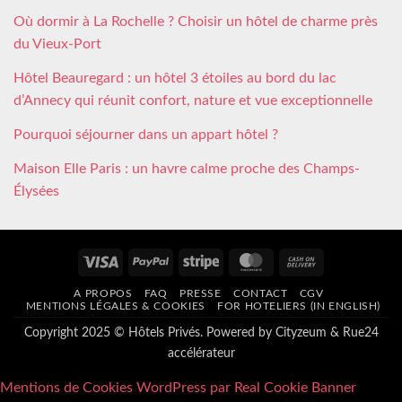
Où dormir à La Rochelle ? Choisir un hôtel de charme près
du Vieux-Port
Hôtel Beauregard : un hôtel 3 étoiles au bord du lac
d’Annecy qui réunit confort, nature et vue exceptionnelle
Pourquoi séjourner dans un appart hôtel ?
Maison Elle Paris : un havre calme proche des Champs-
Élysées
Visa
PayPal
Stripe
MasterCard
Cash
On
A PROPOS
FAQ
PRESSE
CONTACT
CGV
Delivery
MENTIONS LÉGALES & COOKIES
FOR HOTELIERS (IN ENGLISH)
Copyright 2025 © Hôtels Privés. Powered by
Cityzeum
&
Rue24
accélérateur
Mentions de Cookies WordPress par Real Cookie Banner