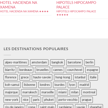
HOTEL HACIENDA NA
HIPOTELS HIPOCAMPO
XAMENA
PALACE
HOTEL HACIENDA NA XAMENA ★★★★
HIPOTELS HIPOCAMPO PALACE
★★★★★
LES DESTINATIONS POPULAIRES
alpes-maritimes
amsterdam
bangkok
barcelone
berlin
biarritz
bordeaux
bruxelles
cannes
courchevel
espagne
florence
grece
haute-savoie
hong-kong
istanbul
italie
koh-samui
lisbonne
londres
lourdes
lyon
madrid
majorque
marrakech
marseille
miami
milan
montreal
new-york
nice
paris
phuket
porto-vecchio
prague
rio-de-janeiro
rome
saint-malo
sardaigne
savoie
shanghai