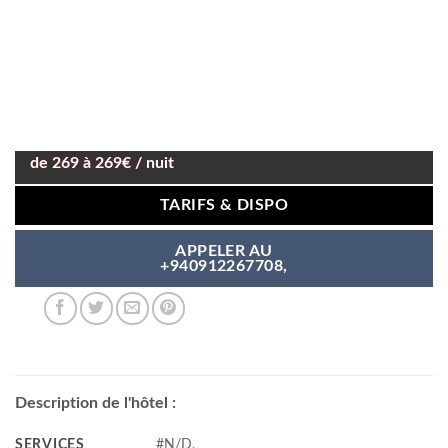
de 269 à 269€ / nuit
TARIFS & DISPO
APPELER AU
+940912267708,
Description de l'hôtel :
SERVICES
#N/D,