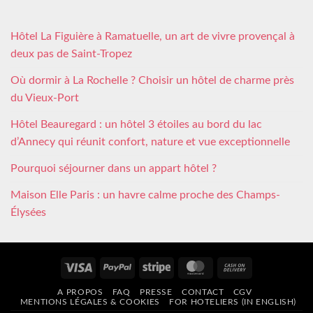
Hôtel La Figuière à Ramatuelle, un art de vivre provençal à
deux pas de Saint-Tropez
Où dormir à La Rochelle ? Choisir un hôtel de charme près
du Vieux-Port
Hôtel Beauregard : un hôtel 3 étoiles au bord du lac
d’Annecy qui réunit confort, nature et vue exceptionnelle
Pourquoi séjourner dans un appart hôtel ?
Maison Elle Paris : un havre calme proche des Champs-
Élysées
Visa
PayPal
Stripe
MasterCard
Cash
On
A PROPOS
FAQ
PRESSE
CONTACT
CGV
Delivery
MENTIONS LÉGALES & COOKIES
FOR HOTELIERS (IN ENGLISH)