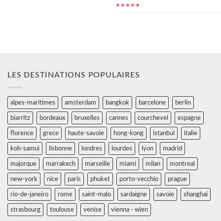
★★★★★
LES DESTINATIONS POPULAIRES
alpes-maritimes
amsterdam
bangkok
barcelone
berlin
biarritz
bordeaux
bruxelles
cannes
courchevel
espagne
florence
grece
haute-savoie
hong-kong
istanbul
italie
koh-samui
lisbonne
londres
lourdes
lyon
madrid
majorque
marrakech
marseille
miami
milan
montreal
new-york
nice
paris
phuket
porto-vecchio
prague
rio-de-janeiro
rome
saint-malo
sardaigne
savoie
shanghai
strasbourg
toulouse
venise
vienna - wien