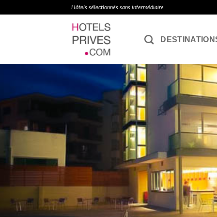
Passer
Hôtels sélectionnés sans intermédiaire
au
contenu
DESTINATION