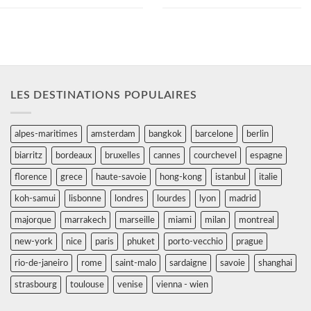
LES DESTINATIONS POPULAIRES
alpes-maritimes
amsterdam
bangkok
barcelone
berlin
biarritz
bordeaux
bruxelles
cannes
courchevel
espagne
florence
grece
haute-savoie
hong-kong
istanbul
italie
koh-samui
lisbonne
londres
lourdes
lyon
madrid
majorque
marrakech
marseille
miami
milan
montreal
new-york
nice
paris
phuket
porto-vecchio
prague
rio-de-janeiro
rome
saint-malo
sardaigne
savoie
shanghai
strasbourg
toulouse
venise
vienna - wien