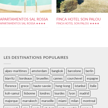
APARTAMENTOS SAL ROSSA
FINCA HOTEL SON PALOU
APARTAMENTOS SAL ROSSA ★★★★
FINCA HOTEL SON PALOU ★★★★
LES DESTINATIONS POPULAIRES
alpes-maritimes
amsterdam
bangkok
barcelone
berlin
biarritz
bordeaux
bruxelles
cannes
courchevel
espagne
florence
grece
haute-savoie
hong-kong
istanbul
italie
koh-samui
lisbonne
londres
lourdes
lyon
madrid
majorque
marrakech
marseille
miami
milan
montreal