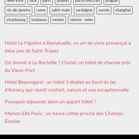
new-york
nice
paris
phuket
porto-vecchio
prague
rio-de-janeiro
rome
saint-malo
sardaigne
savoie
shanghai
strasbourg
toulouse
venise
vienna - wien
Hôtel La Figuière à Ramatuelle, un art de vivre provençal à
deux pas de Saint-Tropez
Où dormir à La Rochelle ? Choisir un hôtel de charme près
du Vieux-Port
Hôtel Beauregard : un hôtel 3 étoiles au bord du lac
d’Annecy qui réunit confort, nature et vue exceptionnelle
Pourquoi séjourner dans un appart hôtel ?
Maison Elle Paris : un havre calme proche des Champs-
Élysées