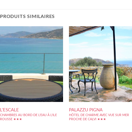
PRODUITS SIMILAIRES
L’ESCALE
PALAZZU PIGNA
CHAMBRES AU BORD DE L'EAU À L'ILE
HÔTEL DE CHARME AVEC VUE SUR MER
ROUSSE ★★★
PROCHE DE CALVI ★★★
Idéalement situé au cœur de la vieille ville et
Maison de maitre du XVIII transformée en
à quelques mètres seulement de la plage de
hôtel d'hôtes. Située en Balagne dans l'un de