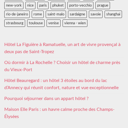
new-york
nice
paris
phuket
porto-vecchio
prague
rio-de-janeiro
rome
saint-malo
sardaigne
savoie
shanghai
strasbourg
toulouse
venise
vienna - wien
Hôtel La Figuière à Ramatuelle, un art de vivre provençal à
deux pas de Saint-Tropez
Où dormir à La Rochelle ? Choisir un hôtel de charme près
du Vieux-Port
Hôtel Beauregard : un hôtel 3 étoiles au bord du lac
d’Annecy qui réunit confort, nature et vue exceptionnelle
Pourquoi séjourner dans un appart hôtel ?
Maison Elle Paris : un havre calme proche des Champs-
Élysées