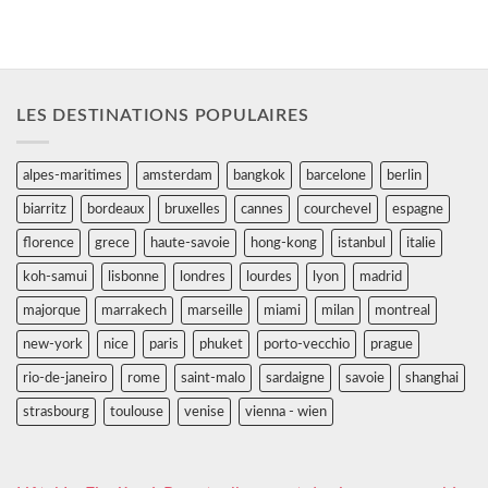
LES DESTINATIONS POPULAIRES
alpes-maritimes
amsterdam
bangkok
barcelone
berlin
biarritz
bordeaux
bruxelles
cannes
courchevel
espagne
florence
grece
haute-savoie
hong-kong
istanbul
italie
koh-samui
lisbonne
londres
lourdes
lyon
madrid
majorque
marrakech
marseille
miami
milan
montreal
new-york
nice
paris
phuket
porto-vecchio
prague
rio-de-janeiro
rome
saint-malo
sardaigne
savoie
shanghai
strasbourg
toulouse
venise
vienna - wien