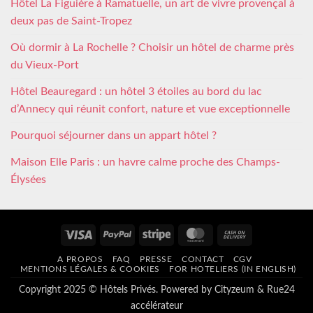
Hôtel La Figuière à Ramatuelle, un art de vivre provençal à
deux pas de Saint-Tropez
Où dormir à La Rochelle ? Choisir un hôtel de charme près
du Vieux-Port
Hôtel Beauregard : un hôtel 3 étoiles au bord du lac
d’Annecy qui réunit confort, nature et vue exceptionnelle
Pourquoi séjourner dans un appart hôtel ?
Maison Elle Paris : un havre calme proche des Champs-
Élysées
Visa
PayPal
Stripe
MasterCard
Cash
On
A PROPOS
FAQ
PRESSE
CONTACT
CGV
Delivery
MENTIONS LÉGALES & COOKIES
FOR HOTELIERS (IN ENGLISH)
Copyright 2025 © Hôtels Privés. Powered by
Cityzeum
&
Rue24
accélérateur