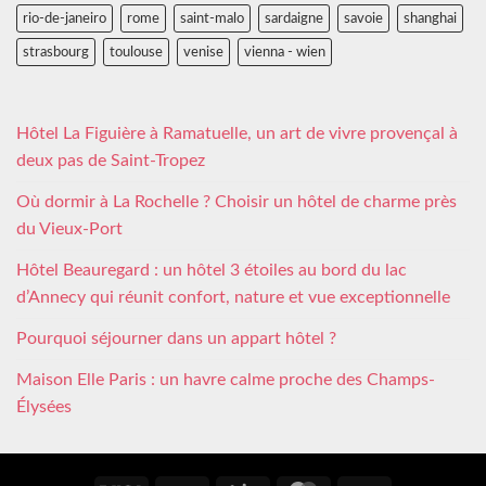
rio-de-janeiro
rome
saint-malo
sardaigne
savoie
shanghai
strasbourg
toulouse
venise
vienna - wien
Hôtel La Figuière à Ramatuelle, un art de vivre provençal à
deux pas de Saint-Tropez
Où dormir à La Rochelle ? Choisir un hôtel de charme près
du Vieux-Port
Hôtel Beauregard : un hôtel 3 étoiles au bord du lac
d’Annecy qui réunit confort, nature et vue exceptionnelle
Pourquoi séjourner dans un appart hôtel ?
Maison Elle Paris : un havre calme proche des Champs-
Élysées