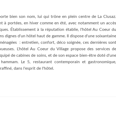
porte bien son nom, lui qui trône en plein centre de La Clusaz
 sont à portées, en hiver comme en été, avec notamment un accè
ues. Établissement à la réputation établie, l'hôtel Au Coeur d
ons dignes d'un hôtel haut de gamme. Il dispose d'une soixantain
ménagées : entretien, confort, déco soignée, ces dernières son
xueuses. L'hôtel Au Coeur du Village propose des services d
équipé de cabines de soins, et de son espace bien-être doté d'un
et hammam. Le 5, restaurant contemporain et gastronomique
affiné, dans l'esprit de l'hôtel.