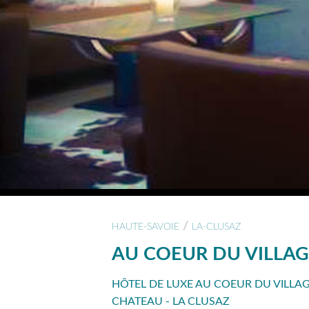
/
HAUTE-SAVOIE
LA-CLUSAZ
AU COEUR DU VILLA
HÔTEL DE LUXE AU COEUR DU VILLA
CHATEAU - LA CLUSAZ