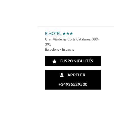
B HOTEL ★★★
Gran Via de les Corts Catalanes, 389-
391
Barcelone - Espagne
DISPONIBILITÉS
APPELER
+34935529500