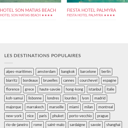
HOTEL SON MATIAS BEACH
FIESTA HOTEL PALMYRA
HOTEL SON MATIAS BEACH ★★★★
FIESTA HOTEL PALMYRA ★★★★
LES DESTINATIONS POPULAIRES
alpes-maritimes
amsterdam
bangkok
barcelone
berlin
biarritz
bordeaux
bruxelles
cannes
courchevel
espagne
florence
grece
haute-savoie
hong-kong
istanbul
italie
koh-samui
lisbonne
londres
lourdes
lyon
madrid
majorque
marrakech
marseille
miami
milan
montreal
new-york
nice
paris
phuket
porto-vecchio
prague
rio-de-janeiro
rome
saint-malo
sardaigne
savoie
shanghai