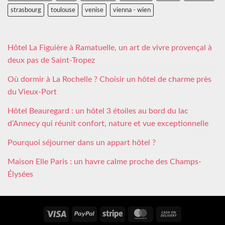
strasbourg
toulouse
venise
vienna - wien
Hôtel La Figuière à Ramatuelle, un art de vivre provençal à
deux pas de Saint-Tropez
Où dormir à La Rochelle ? Choisir un hôtel de charme près
du Vieux-Port
Hôtel Beauregard : un hôtel 3 étoiles au bord du lac
d’Annecy qui réunit confort, nature et vue exceptionnelle
Pourquoi séjourner dans un appart hôtel ?
Maison Elle Paris : un havre calme proche des Champs-
Élysées
Visa
PayPal
Stripe
MasterCard
Cash
On