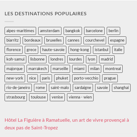
LES DESTINATIONS POPULAIRES
alpes-maritimes
amsterdam
bangkok
barcelone
berlin
biarritz
bordeaux
bruxelles
cannes
courchevel
espagne
florence
grece
haute-savoie
hong-kong
istanbul
italie
koh-samui
lisbonne
londres
lourdes
lyon
madrid
majorque
marrakech
marseille
miami
milan
montreal
new-york
nice
paris
phuket
porto-vecchio
prague
rio-de-janeiro
rome
saint-malo
sardaigne
savoie
shanghai
strasbourg
toulouse
venise
vienna - wien
Hôtel La Figuière à Ramatuelle, un art de vivre provençal à
deux pas de Saint-Tropez