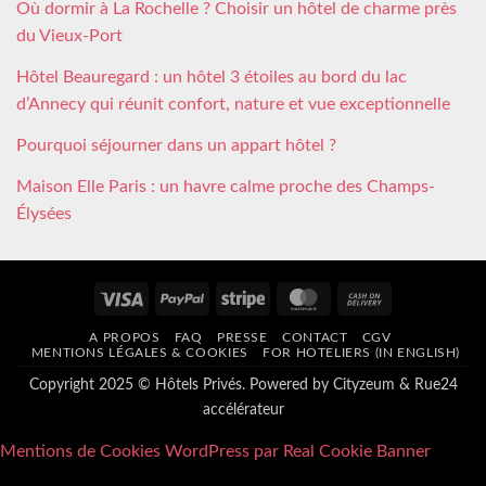
Où dormir à La Rochelle ? Choisir un hôtel de charme près
du Vieux-Port
Hôtel Beauregard : un hôtel 3 étoiles au bord du lac
d’Annecy qui réunit confort, nature et vue exceptionnelle
Pourquoi séjourner dans un appart hôtel ?
Maison Elle Paris : un havre calme proche des Champs-
Élysées
Visa
PayPal
Stripe
MasterCard
Cash
On
A PROPOS
FAQ
PRESSE
CONTACT
CGV
Delivery
MENTIONS LÉGALES & COOKIES
FOR HOTELIERS (IN ENGLISH)
Copyright 2025 © Hôtels Privés. Powered by
Cityzeum
&
Rue24
accélérateur
Mentions de Cookies WordPress par Real Cookie Banner