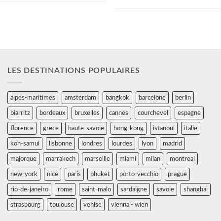
des clients. Métro : station Opéra...
LES DESTINATIONS POPULAIRES
alpes-maritimes
amsterdam
bangkok
barcelone
berlin
biarritz
bordeaux
bruxelles
cannes
courchevel
espagne
florence
grece
haute-savoie
hong-kong
istanbul
italie
koh-samui
lisbonne
londres
lourdes
lyon
madrid
majorque
marrakech
marseille
miami
milan
montreal
new-york
nice
paris
phuket
porto-vecchio
prague
rio-de-janeiro
rome
saint-malo
sardaigne
savoie
shanghai
strasbourg
toulouse
venise
vienna - wien