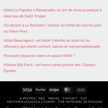
Hôtel La Figuière à Ramatuelle, un art de vivre provençal à
deux pas de Saint-Tropez
Où dormir à La Rochelle ? Choisir un hôtel de charme près
du Vieux-Port
Hôtel Beauregard : un hôtel 3 étoiles au bord du lac
d’Annecy qui réunit confort, nature et vue exceptionnelle
Pourquoi séjourner dans un appart hôtel ?
Maison Elle Paris : un havre calme proche des Champs-
Élysées
Visa
PayPal
Stripe
MasterCard
Cash
On
A PROPOS
FAQ
PRESSE
CONTACT
CGV
Delivery
MENTIONS LÉGALES & COOKIES
FOR HOTELIERS (IN ENGLISH)