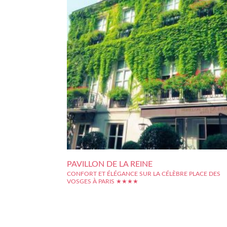
PAVILLON DE LA REINE
CONFORT ET ÉLÉGANCE SUR LA CÉLÈBRE PLACE DES
VOSGES À PARIS ★★★★
Le Pavillon de la Reine, hôtel 4 étoiles, vous accueille dan
Marais, sur la célèbre place des Vosges. Découvrez une adr
hors du temps, un havre de paix au coeur de la capit
entouré de jardins ombragés. Derrière une élégante façad
dévoile un...