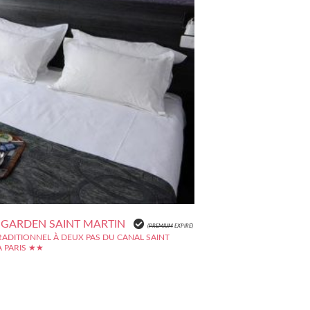
 GARDEN SAINT MARTIN
(
PREMIUM
EXPIRÉ)
RADITIONNEL À DEUX PAS DU CANAL SAINT
À PARIS ★★
rden Saint Martin situé en plein cur de Paris, tout
 Marais et de la place République vous offre une
exceptionnelle, à 5 mm à pied de la station de métro
e vous permettant de regagner de nombreux sites
s, les grands...