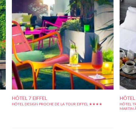
HÔTEL 7 EIFFEL
HÔTEL
HÔTEL DESIGN PROCHE DE LA TOUR EIFFEL ★★★★
HÔTEL T
MARTIN 
Elégant hôtel 4 étoiles de la rive gauche, à proximité de la Tour
s le
Eiffel, cet établissement design et trendy de 32 chambres est un
L'hôtel Ga
esse
endroit chic et chaleureux, parfait pour un séjour raffiné en
proche du
ale,
plein centre historique de Paris. Au dernier étage, un luxe rare,...
situation 
e se
Républiqu
touristique