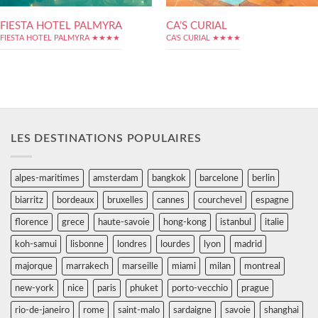
FIESTA HOTEL PALMYRA
CA’S CURIAL
FIESTA HOTEL PALMYRA ★★★★
CA'S CURIAL ★★★★
LES DESTINATIONS POPULAIRES
alpes-maritimes
amsterdam
bangkok
barcelone
berlin
biarritz
bordeaux
bruxelles
cannes
courchevel
espagne
florence
grece
haute-savoie
hong-kong
istanbul
italie
koh-samui
lisbonne
londres
lourdes
lyon
madrid
majorque
marrakech
marseille
miami
milan
montreal
new-york
nice
paris
phuket
porto-vecchio
prague
rio-de-janeiro
rome
saint-malo
sardaigne
savoie
shanghai