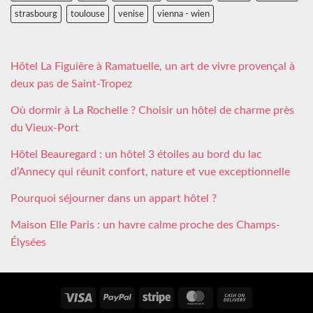
strasbourg
toulouse
venise
vienna - wien
Hôtel La Figuière à Ramatuelle, un art de vivre provençal à
deux pas de Saint-Tropez
Où dormir à La Rochelle ? Choisir un hôtel de charme près
du Vieux-Port
Hôtel Beauregard : un hôtel 3 étoiles au bord du lac
d’Annecy qui réunit confort, nature et vue exceptionnelle
Pourquoi séjourner dans un appart hôtel ?
Maison Elle Paris : un havre calme proche des Champs-
Élysées
Visa
PayPal
Stripe
MasterCard
Cash
On