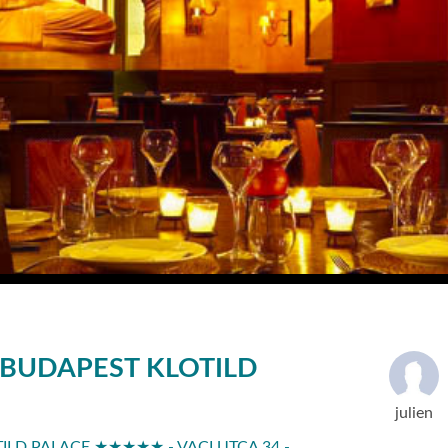
BUDAPEST KLOTILD
julien
LD PALACE ★★★★★ - VACI UTCA 34 -