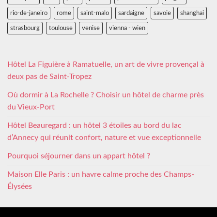
rio-de-janeiro
rome
saint-malo
sardaigne
savoie
shanghai
strasbourg
toulouse
venise
vienna - wien
Hôtel La Figuière à Ramatuelle, un art de vivre provençal à
deux pas de Saint-Tropez
Où dormir à La Rochelle ? Choisir un hôtel de charme près
du Vieux-Port
Hôtel Beauregard : un hôtel 3 étoiles au bord du lac
d’Annecy qui réunit confort, nature et vue exceptionnelle
Pourquoi séjourner dans un appart hôtel ?
Maison Elle Paris : un havre calme proche des Champs-
Élysées