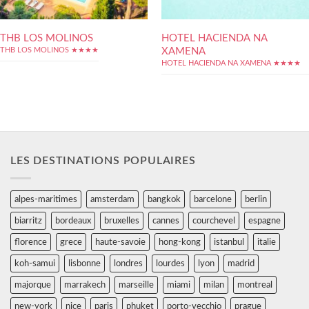
THB LOS MOLINOS
HOTEL HACIENDA NA
XAMENA
THB LOS MOLINOS ★★★★
HOTEL HACIENDA NA XAMENA ★★★★
LES DESTINATIONS POPULAIRES
alpes-maritimes
amsterdam
bangkok
barcelone
berlin
biarritz
bordeaux
bruxelles
cannes
courchevel
espagne
florence
grece
haute-savoie
hong-kong
istanbul
italie
koh-samui
lisbonne
londres
lourdes
lyon
madrid
majorque
marrakech
marseille
miami
milan
montreal
new-york
nice
paris
phuket
porto-vecchio
prague