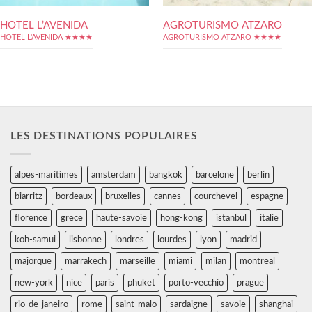
HOTEL L’AVENIDA
AGROTURISMO ATZARO
HOTEL L'AVENIDA ★★★★
AGROTURISMO ATZARO ★★★★
LES DESTINATIONS POPULAIRES
alpes-maritimes
amsterdam
bangkok
barcelone
berlin
biarritz
bordeaux
bruxelles
cannes
courchevel
espagne
florence
grece
haute-savoie
hong-kong
istanbul
italie
koh-samui
lisbonne
londres
lourdes
lyon
madrid
majorque
marrakech
marseille
miami
milan
montreal
new-york
nice
paris
phuket
porto-vecchio
prague
rio-de-janeiro
rome
saint-malo
sardaigne
savoie
shanghai