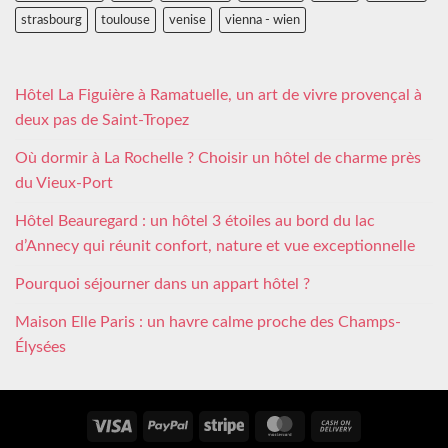
strasbourg
toulouse
venise
vienna - wien
Hôtel La Figuière à Ramatuelle, un art de vivre provençal à
deux pas de Saint-Tropez
Où dormir à La Rochelle ? Choisir un hôtel de charme près
du Vieux-Port
Hôtel Beauregard : un hôtel 3 étoiles au bord du lac
d’Annecy qui réunit confort, nature et vue exceptionnelle
Pourquoi séjourner dans un appart hôtel ?
Maison Elle Paris : un havre calme proche des Champs-
Élysées
Visa
PayPal
Stripe
MasterCard
Cash
On