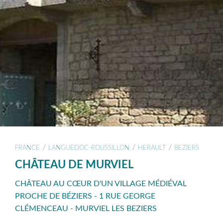
/
/
/
FRANCE
LANGUEDOC-ROUSSILLON
HERAULT
BEZIERS
CHÂTEAU DE MURVIEL
CHÂTEAU AU CŒUR D'UN VILLAGE MÉDIÉVAL
PROCHE DE BÉZIERS - 1 RUE GEORGE
CLÉMENCEAU - MURVIEL LES BEZIERS