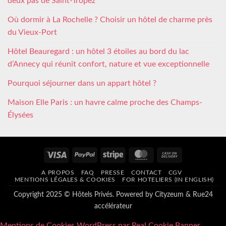
deux pas de Saint-Tropez
Où dormir à La Rochelle ? Choisir un hôtel de charme près
du Vieux-Port
Hôtel Beauregard : un hôtel 3 étoiles au bord du lac
d’Annecy qui réunit confort, nature et vue exceptionnelle
Pourquoi séjourner dans un appart hôtel ?
Maison Elle Paris : un havre calme proche des Champs-
Élysées
Visa
PayPal
Stripe
MasterCard
Cash
On
A PROPOS
FAQ
PRESSE
CONTACT
CGV
Delivery
MENTIONS LÉGALES & COOKIES
FOR HOTELIERS (IN ENGLISH)
Copyright 2025 © Hôtels Privés. Powered by
Cityzeum
&
Rue24
accélérateur
Mentions de Cookies WordPress par Real Cookie Banner