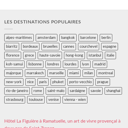
LES DESTINATIONS POPULAIRES
alpes-maritimes
amsterdam
bangkok
barcelone
berlin
biarritz
bordeaux
bruxelles
cannes
courchevel
espagne
florence
grece
haute-savoie
hong-kong
istanbul
italie
koh-samui
lisbonne
londres
lourdes
lyon
madrid
majorque
marrakech
marseille
miami
milan
montreal
new-york
nice
paris
phuket
porto-vecchio
prague
rio-de-janeiro
rome
saint-malo
sardaigne
savoie
shanghai
strasbourg
toulouse
venise
vienna - wien
Hôtel La Figuière à Ramatuelle, un art de vivre provençal à