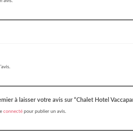
n avis.
’avis.
emier à laisser votre avis sur “Chalet Hotel Vaccap
re
connecté
pour publier un avis.