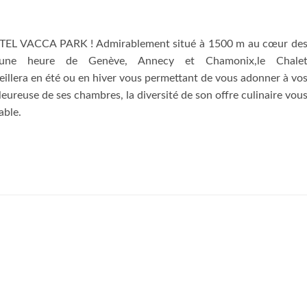
 VACCA PARK ! Admirablement situé à 1500 m au cœur de
 une heure de Genève, Annecy et Chamonix,le Chale
illera en été ou en hiver vous permettant de vous adonner à vo
aleureuse de ses chambres, la diversité de son offre culinaire vou
able.