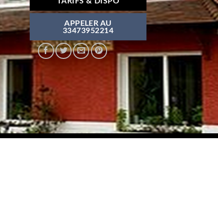
TARIFS & DISPO
APPELER AU
33473952214
0