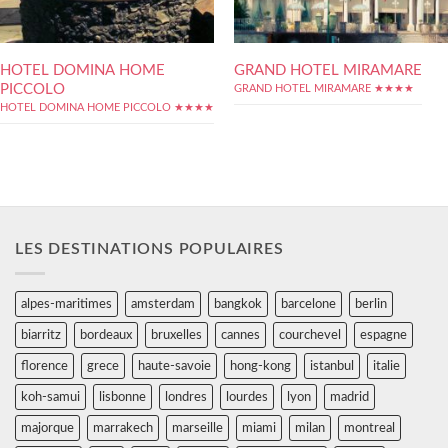
HOTEL DOMINA HOME
GRAND HOTEL MIRAMARE
PICCOLO
GRAND HOTEL MIRAMARE ★★★★
HOTEL DOMINA HOME PICCOLO ★★★★
LES DESTINATIONS POPULAIRES
alpes-maritimes
amsterdam
bangkok
barcelone
berlin
biarritz
bordeaux
bruxelles
cannes
courchevel
espagne
florence
grece
haute-savoie
hong-kong
istanbul
italie
koh-samui
lisbonne
londres
lourdes
lyon
madrid
majorque
marrakech
marseille
miami
milan
montreal