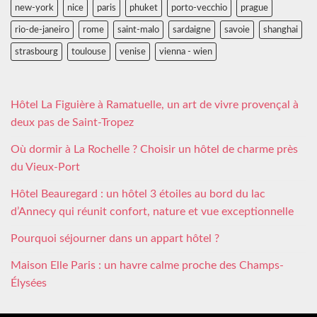
new-york
nice
paris
phuket
porto-vecchio
prague
rio-de-janeiro
rome
saint-malo
sardaigne
savoie
shanghai
strasbourg
toulouse
venise
vienna - wien
Hôtel La Figuière à Ramatuelle, un art de vivre provençal à
deux pas de Saint-Tropez
Où dormir à La Rochelle ? Choisir un hôtel de charme près
du Vieux-Port
Hôtel Beauregard : un hôtel 3 étoiles au bord du lac
d’Annecy qui réunit confort, nature et vue exceptionnelle
Pourquoi séjourner dans un appart hôtel ?
Maison Elle Paris : un havre calme proche des Champs-
Élysées