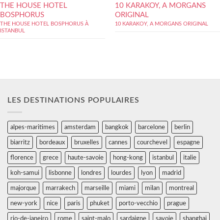
THE HOUSE HOTEL
10 KARAKOY, A MORGANS
BOSPHORUS
ORIGINAL
THE HOUSE HOTEL BOSPHORUS À
10 KARAKOY, A MORGANS ORIGINAL
ISTANBUL
LES DESTINATIONS POPULAIRES
alpes-maritimes
amsterdam
bangkok
barcelone
berlin
biarritz
bordeaux
bruxelles
cannes
courchevel
espagne
florence
grece
haute-savoie
hong-kong
istanbul
italie
koh-samui
lisbonne
londres
lourdes
lyon
madrid
majorque
marrakech
marseille
miami
milan
montreal
new-york
nice
paris
phuket
porto-vecchio
prague
rio-de-janeiro
rome
saint-malo
sardaigne
savoie
shanghai