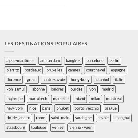
découvrez sur...
LES DESTINATIONS POPULAIRES
alpes-maritimes
amsterdam
bangkok
barcelone
berlin
biarritz
bordeaux
bruxelles
cannes
courchevel
espagne
florence
grece
haute-savoie
hong-kong
istanbul
italie
koh-samui
lisbonne
londres
lourdes
lyon
madrid
majorque
marrakech
marseille
miami
milan
montreal
new-york
nice
paris
phuket
porto-vecchio
prague
rio-de-janeiro
rome
saint-malo
sardaigne
savoie
shanghai
strasbourg
toulouse
venise
vienna - wien