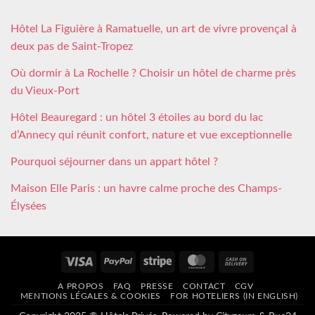
Hôtel La Figuière à Ramatuelle, un art de vivre provençal à
deux pas de Saint-Tropez
Où dormir à La Rochelle ? Choisir un hôtel de charme près
du Vieux-Port
Hôtel Beauregard : un hôtel 3 étoiles au bord du lac
d’Annecy qui réunit confort, nature et vue exceptionnelle
Pourquoi séjourner dans un appart hôtel ?
Maison Elle Paris : un havre calme proche des Champs-
Élysées
Visa
PayPal
Stripe
MasterCard
Cash
On
A PROPOS
FAQ
PRESSE
CONTACT
CGV
Delivery
MENTIONS LÉGALES & COOKIES
FOR HOTELIERS (IN ENGLISH)