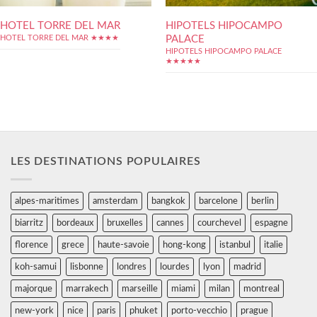
HOTEL TORRE DEL MAR
HIPOTELS HIPOCAMPO
PALACE
HOTEL TORRE DEL MAR ★★★★
HIPOTELS HIPOCAMPO PALACE
★★★★★
LES DESTINATIONS POPULAIRES
alpes-maritimes
amsterdam
bangkok
barcelone
berlin
biarritz
bordeaux
bruxelles
cannes
courchevel
espagne
florence
grece
haute-savoie
hong-kong
istanbul
italie
koh-samui
lisbonne
londres
lourdes
lyon
madrid
majorque
marrakech
marseille
miami
milan
montreal
new-york
nice
paris
phuket
porto-vecchio
prague