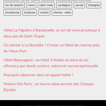
rio-de-janeiro
rome
saint-malo
sardaigne
savoie
shanghai
strasbourg
toulouse
venise
vienna - wien
Hôtel La Figuière à Ramatuelle, un art de vivre provençal à
deux pas de Saint-Tropez
Où dormir à La Rochelle ? Choisir un hôtel de charme près
du Vieux-Port
Hôtel Beauregard : un hôtel 3 étoiles au bord du lac
d’Annecy qui réunit confort, nature et vue exceptionnelle
Pourquoi séjourner dans un appart hôtel ?
Maison Elle Paris : un havre calme proche des Champs-
Élysées