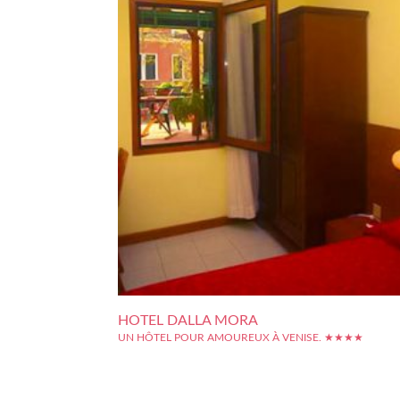
HOTEL DALLA MORA
UN HÔTEL POUR AMOUREUX À VENISE. ★★★★
Venise est la ville des amoureux. On y part quelques jours 
de découvrir cette ville étonnante, balader en gondole, vis
les monuments. Le soir, on a besoin d'un hôtel calme, loi
l'agitation du centre, un peu atypique. Voici ce qu'il faut: l'h