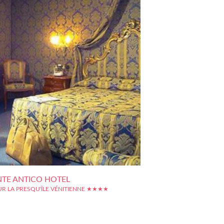
NTE ANTICO HOTEL
UR LA PRESQU'ÎLE VÉNITIENNE ★★★★
c?ur du centre historique de Venise, cette petite
4 étoiles offre une vue panoramique sur le canal et se
elques mètres du Pont du Rialto. Cet hôtel luxueux à
cture typique ne manquera pas de vous charmer. Ses