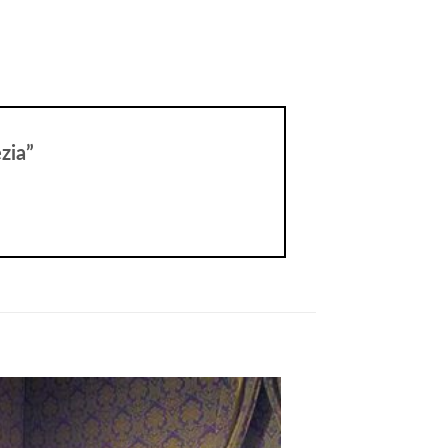
ezia”