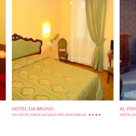
HOTEL DA BRUNO
AL PO
UN HÔTEL DANS LA VILLE DES AMOUREUX. ★★★★
HÔTEL S
afin
Situé entre le fameux Pont du Rialto et la Place Saint Marc, vous
Situé au 
iter
serez séduits par cet hôtel aux allures d'une demeure typique
résidence 
n de
vénitienne située dans une ruelle passante tout à fait charmante
situe à qu
ôtel
et commerçante tout en étant très calme. Toutes les chambres
l'archite