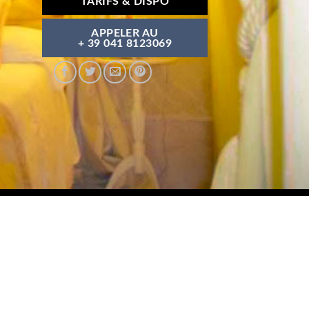
TARIFS & DISPO
APPELER AU
+ 39 041 8123069