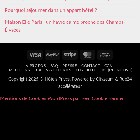
Pourquoi séjourner dans un appart hôtel ?
Maison Elle Paris : un havre calme proche des Champs-
Élysées
Visa
PayPal
Stripe
MasterCard
Cash
On
A PROPOS
FAQ
PRESSE
CONTACT
CGV
Delivery
MENTIONS LÉGALES & COOKIES
FOR HOTELIERS (IN ENGLISH)
Copyright 2025 © Hôtels Privés. Powered by
Cityzeum
&
Rue24
accélérateur
Mentions de Cookies WordPress par Real Cookie Banner