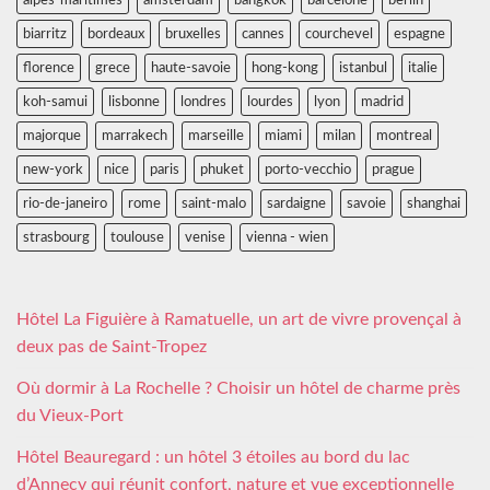
alpes-maritimes
amsterdam
bangkok
barcelone
berlin
biarritz
bordeaux
bruxelles
cannes
courchevel
espagne
florence
grece
haute-savoie
hong-kong
istanbul
italie
koh-samui
lisbonne
londres
lourdes
lyon
madrid
majorque
marrakech
marseille
miami
milan
montreal
new-york
nice
paris
phuket
porto-vecchio
prague
rio-de-janeiro
rome
saint-malo
sardaigne
savoie
shanghai
strasbourg
toulouse
venise
vienna - wien
Hôtel La Figuière à Ramatuelle, un art de vivre provençal à
deux pas de Saint-Tropez
Où dormir à La Rochelle ? Choisir un hôtel de charme près
du Vieux-Port
Hôtel Beauregard : un hôtel 3 étoiles au bord du lac
d’Annecy qui réunit confort, nature et vue exceptionnelle