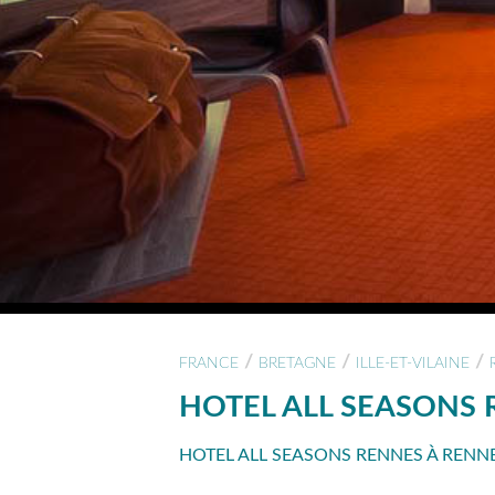
/
/
/
FRANCE
BRETAGNE
ILLE-ET-VILAINE
HOTEL ALL SEASONS
HOTEL ALL SEASONS RENNES À RENNE