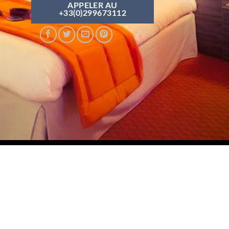
APPELER AU
+33(0)299673112