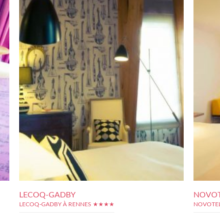
LECOQ-GADBY
NOVOT
LECOQ-GADBY À RENNES ★★★★
NOVOTEL