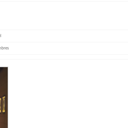
l
mbres