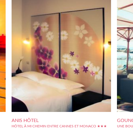
ANIS HÔTEL
GOUNO
HÔTEL À MI CHEMIN ENTRE CANNES ET MONACO ★★★
UNE BOU
 est
L'Anis Hôtel est un bel ensemble 3 étoiles à la jolie couleur
Construit