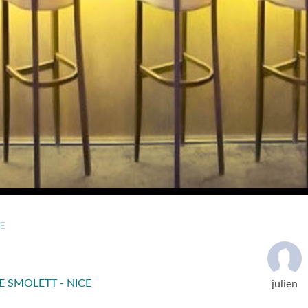
E
E SMOLETT - NICE
julien