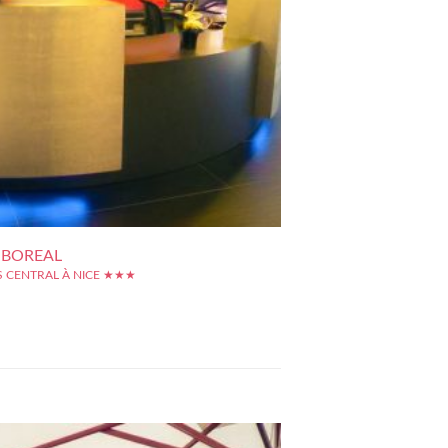
 BOREAL
ES CENTRAL À NICE ★★★
on de l'hôtel Boréal est à la fois pratique et centrale.
 car sa proximité avec la gare SNCF et le tramway
les déplacements, central, car nous sommes en plein
commerçant, à 10 minutes de la Place Masséna ou de
de...