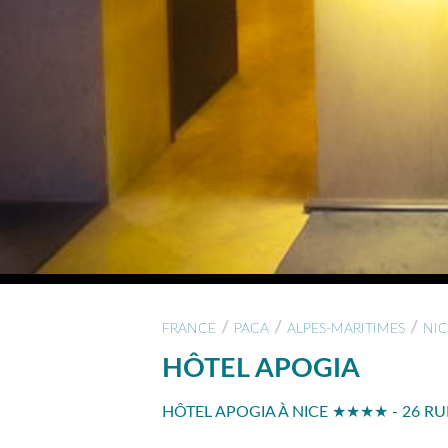
/
/
/
FRANCE
PACA
ALPES-MARITIMES
NIC
HÔTEL APOGIA
HÔTEL APOGIA À NICE ★★★★ - 26 RU