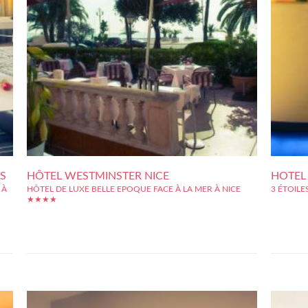
S
HÔTEL WESTMINSTER NICE
HOTEL
 À
HÔTEL DE LUXE BELLE EPOQUE FACE À LA MER À NICE
3 ÉTOIL
★★★★
La situati
vous
Au cœur de Nice et face à la mer sur la célèbre Promenade des
Pratique,
ande
Anglais, cet Hôtel de luxe vous propose ses 99 chambres et
facilite 
pade
suites toutes rénovées, ses salons de prestige et ses terrasses
quartier 
...
donnant sur la mer. Sa situation exceptionnelle et le charme...
la Promena