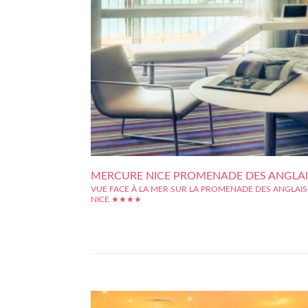
MERCURE NICE PROMENADE DES ANGLAI
VUE FACE À LA MER SUR LA PROMENADE DES ANGLAIS
NICE ★★★★
Idéalement situé dans le centre de Nice, cet hôtel 4 étoiles 
propose une vue face à la mer pour un séjour d'une gr
qualité. Pour un voyage d'affaire ou encore pour une esca
en couple, ce Mercure est situé sur la promenade des Anglais