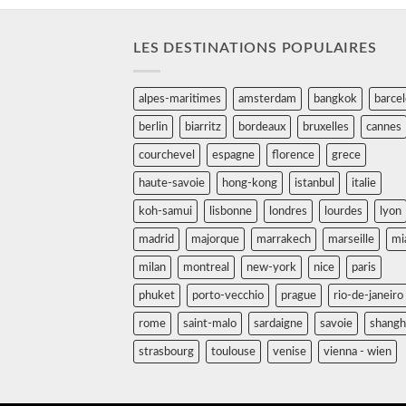
LES DESTINATIONS POPULAIRES
alpes-maritimes
amsterdam
bangkok
barce
berlin
biarritz
bordeaux
bruxelles
cannes
courchevel
espagne
florence
grece
haute-savoie
hong-kong
istanbul
italie
koh-samui
lisbonne
londres
lourdes
lyon
madrid
majorque
marrakech
marseille
mi
milan
montreal
new-york
nice
paris
phuket
porto-vecchio
prague
rio-de-janeiro
rome
saint-malo
sardaigne
savoie
shangh
strasbourg
toulouse
venise
vienna - wien