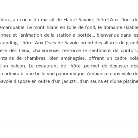
bloux, au coeur du massif de Haute-Savoie, l'hôtel Aux Ducs d
remarquable. Le mont Blanc en toile de fond, le domaine skiabl
armes et l'animation de la station à portée... bienvenue dans le
standing, l'hôtel Aux Ducs de Savoie prend des allures de gran
ère des lieux, chaleureuse, renforce le sentiment de confort
uantaine de chambres, bien aménagées, offrant un cadre boi
'un balcon. Le restaurant de l'hôtel permet de déguster de
t en admirant une belle vue panoramique. Ambiance conviviale d
Savoie dispose en outre d'un jacuzzi, d'un sauna et d'une piscin