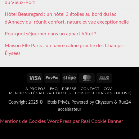
du Vieux-Port
Hôtel Beauregard : un hôtel 3 étoiles au bord du lac
d’Annecy qui réunit confort, nature et vue exceptionnelle
Pourquoi séjourner dans un appart hôtel ?
Maison Elle Paris : un havre calme proche des Champs-
Élysées
Visa
PayPal
Stripe
MasterCard
Cash
On
A PROPOS
FAQ
PRESSE
CONTACT
CGV
Delivery
MENTIONS LÉGALES & COOKIES
FOR HOTELIERS (IN ENGLISH)
Copyright 2025 © Hôtels Privés. Powered by
Cityzeum
&
Rue24
accélérateur
Mentions de Cookies WordPress par Real Cookie Banner