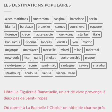
LES DESTINATIONS POPULAIRES
alpes-maritimes
amsterdam
bangkok
barcelone
berlin
biarritz
bordeaux
bruxelles
cannes
courchevel
espagne
florence
grece
haute-savoie
hong-kong
istanbul
italie
koh-samui
lisbonne
londres
lourdes
lyon
madrid
majorque
marrakech
marseille
miami
milan
montreal
new-york
nice
paris
phuket
porto-vecchio
prague
rio-de-janeiro
rome
saint-malo
sardaigne
savoie
shanghai
strasbourg
toulouse
venise
vienna - wien
Hôtel La Figuière à Ramatuelle, un art de vivre provençal à
deux pas de Saint-Tropez
Où dormir à La Rochelle ? Choisir un hôtel de charme près