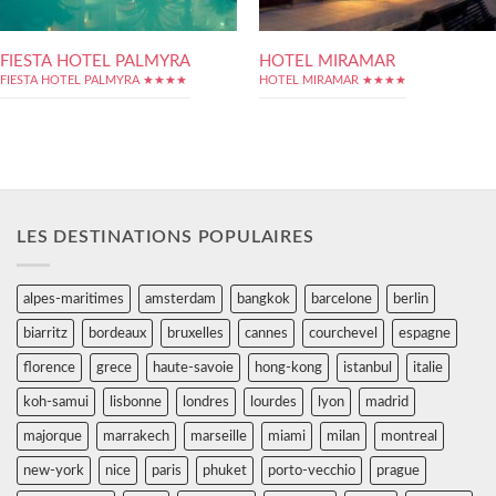
FIESTA HOTEL PALMYRA
HOTEL MIRAMAR
FIESTA HOTEL PALMYRA ★★★★
HOTEL MIRAMAR ★★★★
LES DESTINATIONS POPULAIRES
alpes-maritimes
amsterdam
bangkok
barcelone
berlin
biarritz
bordeaux
bruxelles
cannes
courchevel
espagne
florence
grece
haute-savoie
hong-kong
istanbul
italie
koh-samui
lisbonne
londres
lourdes
lyon
madrid
majorque
marrakech
marseille
miami
milan
montreal
new-york
nice
paris
phuket
porto-vecchio
prague