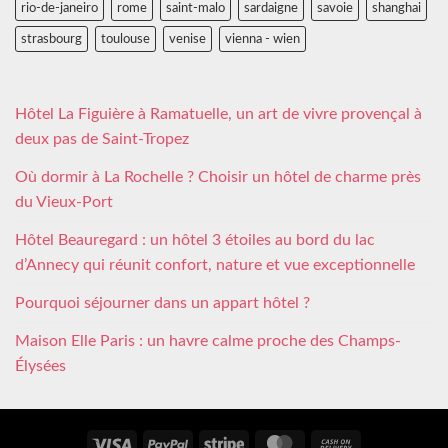
rio-de-janeiro
rome
saint-malo
sardaigne
savoie
shanghai
strasbourg
toulouse
venise
vienna - wien
Hôtel La Figuière à Ramatuelle, un art de vivre provençal à
deux pas de Saint-Tropez
Où dormir à La Rochelle ? Choisir un hôtel de charme près
du Vieux-Port
Hôtel Beauregard : un hôtel 3 étoiles au bord du lac
d’Annecy qui réunit confort, nature et vue exceptionnelle
Pourquoi séjourner dans un appart hôtel ?
Maison Elle Paris : un havre calme proche des Champs-
Élysées
Visa
PayPal
Stripe
MasterCard
Cash