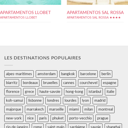
APARTAMENTOS LLOBET
APARTAMENTOS SAL ROSSA
APARTAMENTOS LLOBET
APARTAMENTOS SAL ROSSA ★★★★
LES DESTINATIONS POPULAIRES
alpes-maritimes
amsterdam
bangkok
barcelone
berlin
biarritz
bordeaux
bruxelles
cannes
courchevel
espagne
florence
grece
haute-savoie
hong-kong
istanbul
italie
koh-samui
lisbonne
londres
lourdes
lyon
madrid
majorque
marrakech
marseille
miami
milan
montreal
new-york
nice
paris
phuket
porto-vecchio
prague
rio-de-janeiro
rome
saint-malo
sardaigne
savoie
shanghai