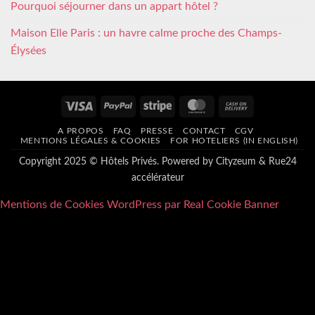
Pourquoi séjourner dans un appart hôtel ?
Maison Elle Paris : un havre calme proche des Champs-
Élysées
Visa
PayPal
Stripe
MasterCard
Cash
On
A PROPOS
FAQ
PRESSE
CONTACT
CGV
Delivery
MENTIONS LÉGALES & COOKIES
FOR HOTELIERS (IN ENGLISH)
Copyright 2025 © Hôtels Privés. Powered by
Cityzeum
&
Rue24
accélérateur
Mentions de Cookies WordPress par Real Cookie Banner