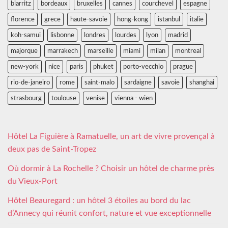
biarritz
bordeaux
bruxelles
cannes
courchevel
espagne
florence
grece
haute-savoie
hong-kong
istanbul
italie
koh-samui
lisbonne
londres
lourdes
lyon
madrid
majorque
marrakech
marseille
miami
milan
montreal
new-york
nice
paris
phuket
porto-vecchio
prague
rio-de-janeiro
rome
saint-malo
sardaigne
savoie
shanghai
strasbourg
toulouse
venise
vienna - wien
Hôtel La Figuière à Ramatuelle, un art de vivre provençal à
deux pas de Saint-Tropez
Où dormir à La Rochelle ? Choisir un hôtel de charme près
du Vieux-Port
Hôtel Beauregard : un hôtel 3 étoiles au bord du lac
d’Annecy qui réunit confort, nature et vue exceptionnelle